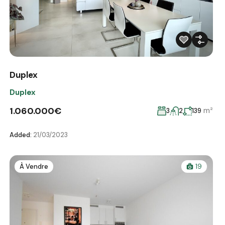
Duplex
Duplex
1.060.000€
m²
3
2
139
Added:
21/03/2023
À Vendre
19