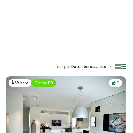
Trier par:
Date décroissante
À Vendre
Classe BB
11