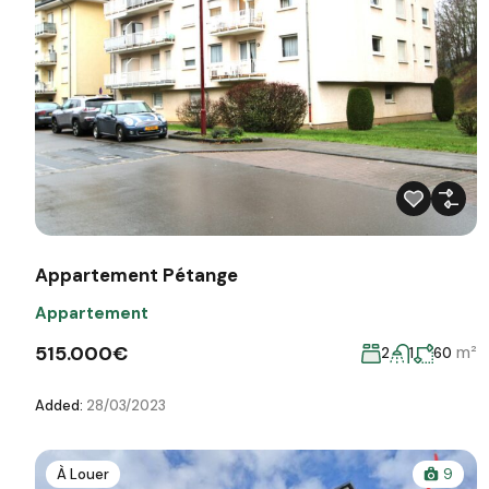
Appartement Pétange
Appartement
515.000€
m²
2
1
60
Added:
28/03/2023
À Louer
9