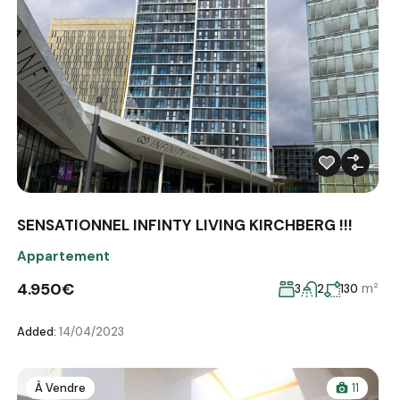
SENSATIONNEL INFINTY LIVING KIRCHBERG !!!
Appartement
4.950€
m²
3
2
130
Added:
14/04/2023
À Vendre
11