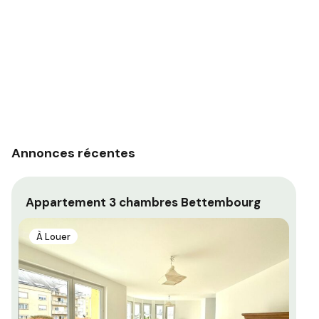
Annonces récentes
Appartement 3 chambres Bettembourg
Pa
À Louer