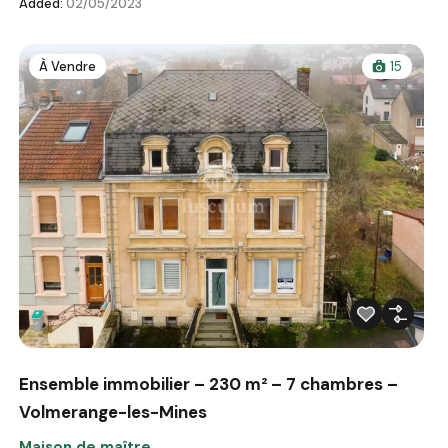
Added:
02/05/2023
À Vendre
15
Ensemble immobilier – 230 m² – 7 chambres –
Volmerange-les-Mines
Maison de maître