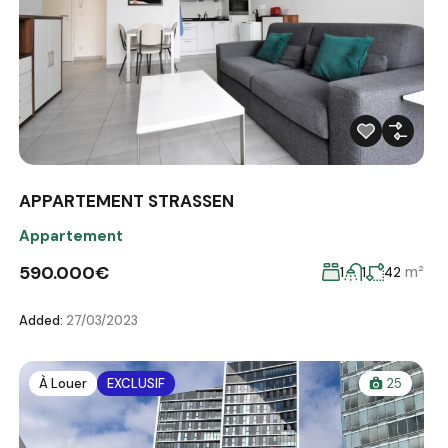
APPARTEMENT STRASSEN
Appartement
590.000€
m²
1
1
42
Added:
27/03/2023
À Louer
EXCLUSIF
25