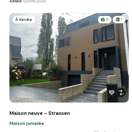
Added:
02/05/2023
À Vendre
11
1
Maison neuve – Strassen
Maison jumelée