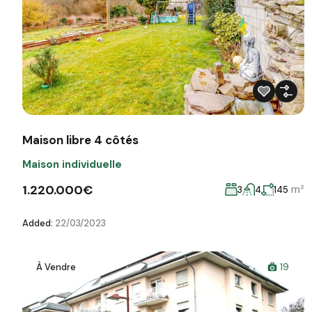
Maison libre 4 côtés
Maison individuelle
1.220.000€
m²
3
4
145
Added:
22/03/2023
À Vendre
19