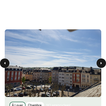
À Louer
Chambre
NO agency fees!