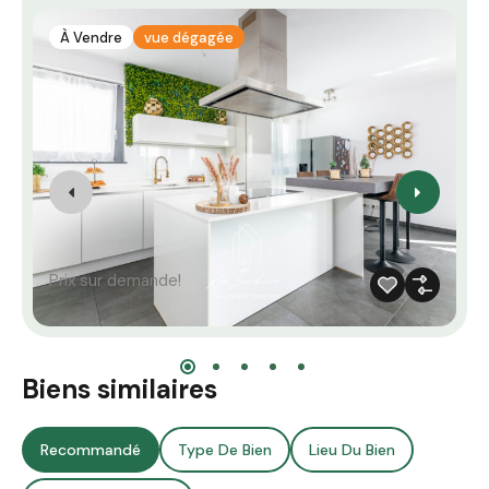
À Vendre
vue dégagée
Prix sur demande!
Biens similaires
Recommandé
Type De Bien
Lieu Du Bien