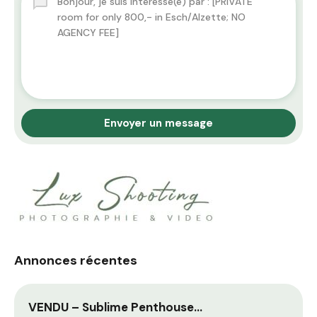
Envoyer un message
Annonces récentes
VENDU – Sublime Penthouse…
M