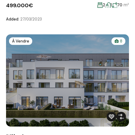
499.000€
m²
2
1
70
Added:
27/03/2023
À Vendre
8