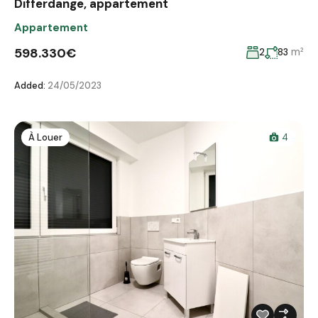
Differdange, appartement
Appartement
598.330€
m²
2
83
Added:
24/05/2023
À Louer
4