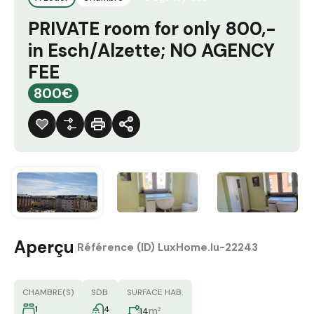
PRIVATE room for only 800,-
in Esch/Alzette; NO AGENCY
FEE
800€
Aperçu
|
Référence (ID)
LuxHome.lu-22243
CHAMBRE(S)
SDB
SURFACE HAB.
1
4
m²
14