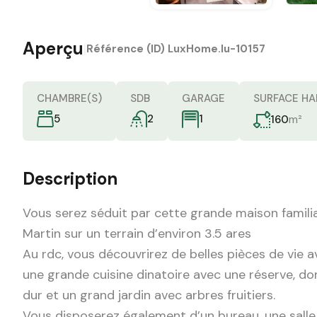
Aperçu
|
Référence (ID)
LuxHome.lu-10157
CHAMBRE(S)
SDB
GARAGE
SURFACE HA
5
2
m²
1
160
Description
Vous serez séduit par cette grande maison familia
Martin sur un terrain d’environ 3.5 ares
Au rdc, vous découvrirez de belles pièces de vie 
une grande cuisine dinatoire avec une réserve, d
dur et un grand jardin avec arbres fruitiers.
Vous disposerez également d’un bureau, une salle 