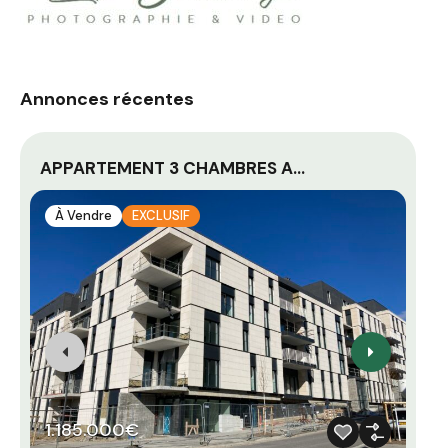
Annonces récentes
APPARTEMENT 3 CHAMBRES A…
AP
À Vendre
EXCLUSIF
1.185.000€
1