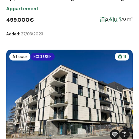
Appartement
499.000€
m²
2
1
70
Added:
27/03/2023
À Louer
EXCLUSIF
11