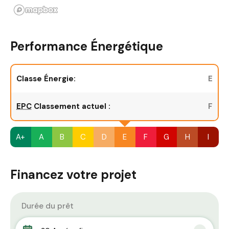
Performance Énergétique
Classe Énergie:
E
EPC
Classement actuel :
F
A+
A
B
C
D
E
F
G
H
I
Financez votre projet
Durée du prêt