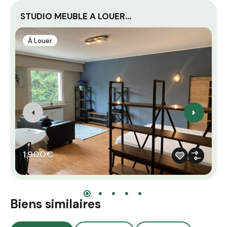
STUDIO MEUBLE A LOUER…
P
À Louer
1.900€
Biens similaires