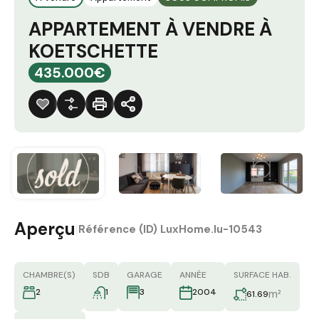
APPARTEMENT À VENDRE À
KOETSCHETTE
435.000€
Aperçu
|
Référence (ID)
LuxHome.lu-10543
CHAMBRE(S)
SDB
GARAGE
ANNÉE
SURFACE HAB.
2
1
3
2004
m²
61.69