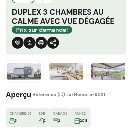
DUPLEX 3 CHAMBRES AU
CALME AVEC VUE DÉGAGÉE
Prix sur demande!
Aperçu
|
Référence (ID)
LuxHome.lu-9021
CHAMBRE(S)
SDB
GARAGE
ANNÉE
3
2
2
2011