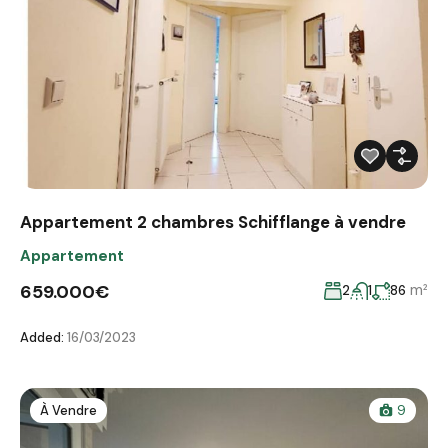
Appartement 2 chambres Schifflange à vendre
Appartement
659.000€
m²
2
1
86
Added:
16/03/2023
À Vendre
9