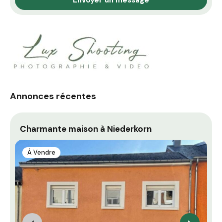
Annonces récentes
Charmante maison à Niederkorn
D
À Vendre