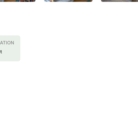
TATION
t