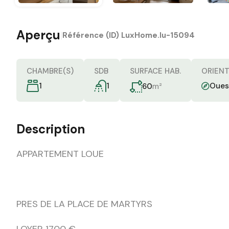
Aperçu
|
Référence (ID)
LuxHome.lu-15094
CHAMBRE(S)
SDB
SURFACE HAB.
ORIEN
1
1
m²
Oues
60
Description
APPARTEMENT LOUE
PRES DE LA PLACE DE MARTYRS
LOYER 1700 €