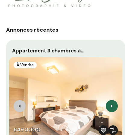
Annonces récentes
Appartement 3 chambres à…
Ma
À Vendre
649.000€
3