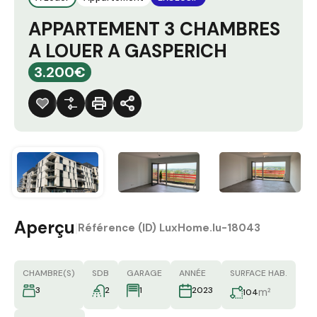
APPARTEMENT 3 CHAMBRES
A LOUER A GASPERICH
3.200€
Aperçu
|
Référence (ID)
LuxHome.lu-18043
CHAMBRE(S)
SDB
GARAGE
ANNÉE
SURFACE HAB.
3
2
1
2023
m²
104