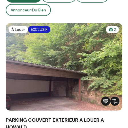
Annonceur Du Bien
À Louer
EXCLUSIF
2
PARKING COUVERT EXTERIEUR A LOUER A
HOWALD