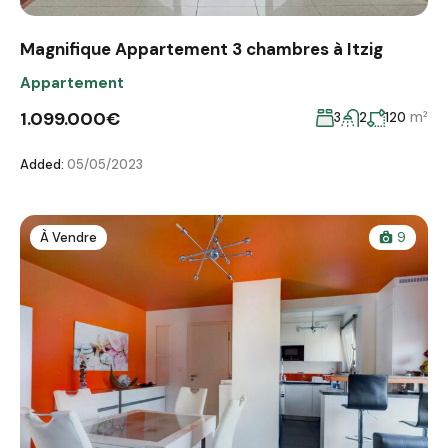
Magnifique Appartement 3 chambres à Itzig
Appartement
1.099.000€
m²
3
2
120
Added:
05/05/2023
À Vendre
9