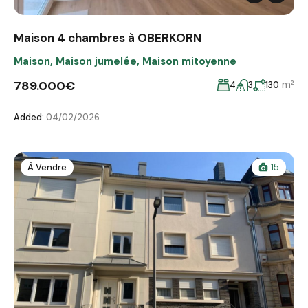
Maison 4 chambres à OBERKORN
Maison
,
Maison jumelée
,
Maison mitoyenne
789.000€
m²
4
3
130
Added:
04/02/2026
À Vendre
15