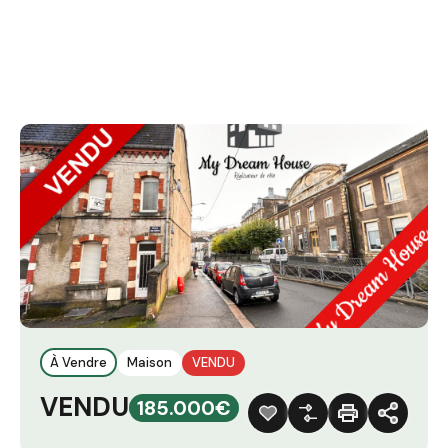
À Vendre
Maison
VENDU
VENDU
185.000€