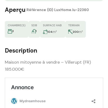
Aperçu
|
Référence (ID)
LuxHome.lu-22360
CHAMBRE(S)
SDB
SURFACE HAB.
TERRAIN
3
1
m²
m²
104
200
Description
Maison mitoyenne à vendre – Villerupt (FR)
185.000€