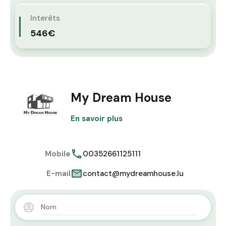
Interêts
546€
My Dream House
En savoir plus
Mobile
00352661125111
E-mail
contact@mydreamhouse.lu