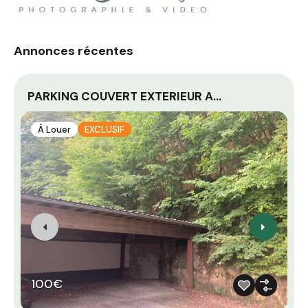
Annonces récentes
PARKING COUVERT EXTERIEUR A…
B
À Louer
EXCLUSIF
100€