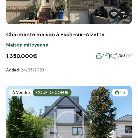
Charmante maison à Esch-sur-Alzette
Maison mitoyenne
1.350.000€
m²
7
3
250
Added:
24/05/2023
À Vendre
COUP DE COEUR
25