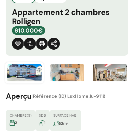
Appartement 2 chambres
Rolligen
610.000€
Aperçu
|
Référence (ID)
LuxHome.lu-9118
CHAMBRE(S)
SDB
SURFACE HAB.
2
1
m²
63