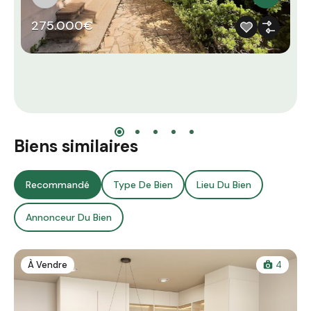
275.000€
Biens similaires
Recommandé
Type De Bien
Lieu Du Bien
Annonceur Du Bien
À Vendre
4