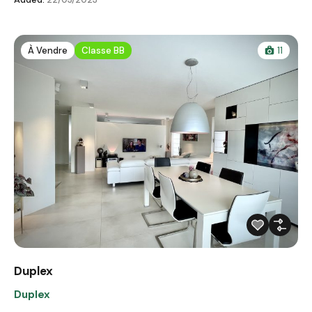
À Vendre
Classe BB
11
Duplex
Duplex