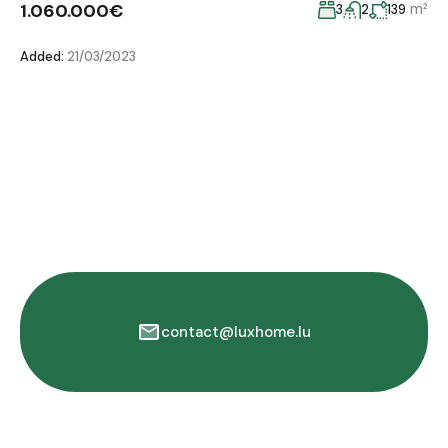
1.060.000€
m²
3
2
139
Added:
21/03/2023
contact@luxhome.lu