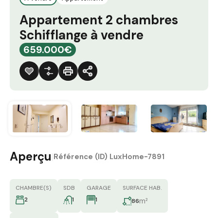
Appartement 2 chambres
Schifflange à vendre
659.000€
Aperçu
|
Référence (ID)
LuxHome-7891
CHAMBRE(S)
SDB
GARAGE
SURFACE HAB.
2
1
1
m²
86