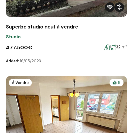
Superbe studio neuf à vendre
Studio
477.500€
m²
1
32
Added:
16/05/2023
À Vendre
9