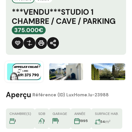
***VENDU***STUDIO 1
CHAMBRE / CAVE / PARKING
375.000€
Aperçu
|
Référence (ID)
LuxHome.lu-23988
CHAMBRE(S)
SDB
GARAGE
ANNÉE
SURFACE HAB.
1
1
1
1995
m²
54