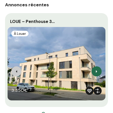
Annonces récentes
LOUE – Penthouse 3…
L
À Louer
3.350€