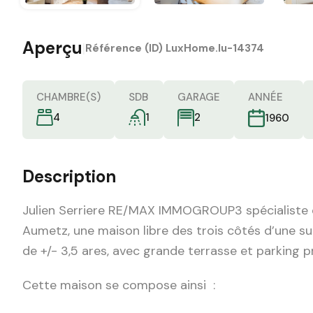
Aperçu
|
Référence (ID)
LuxHome.lu-14374
CHAMBRE(S)
SDB
GARAGE
ANNÉE
4
1
2
1960
Description
Julien Serriere RE/MAX IMMOGROUP3 spécialiste de
Aumetz, une maison libre des trois côtés d’une sup
de +/- 3,5 ares, avec grande terrasse et parking pr
Cette maison se compose ainsi :