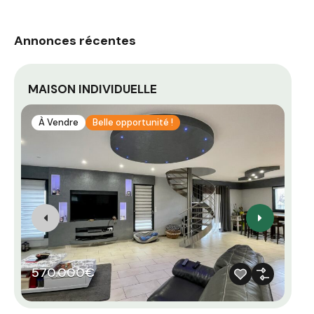
Annonces récentes
MAISON INDIVIDUELLE
AP
À Vendre
Belle opportunité !
À
570.000€
3