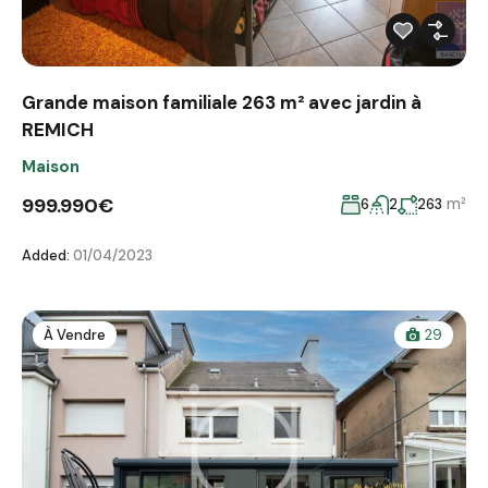
Grande maison familiale 263 m² avec jardin à
REMICH
Maison
999.990€
m²
6
2
263
Added:
01/04/2023
À Vendre
29