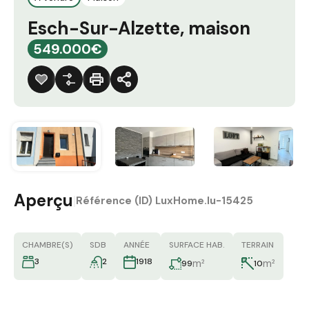
Esch-Sur-Alzette, maison
549.000€
Aperçu
|
Référence (ID)
LuxHome.lu-15425
CHAMBRE(S)
SDB
ANNÉE
SURFACE HAB.
TERRAIN
3
2
1918
m²
m²
99
10