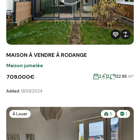
MAISON À VENDRE À RODANGE
Maison jumelée
709.000€
m²
2
2
132.86
Added:
13/03/2024
À Louer
5
1