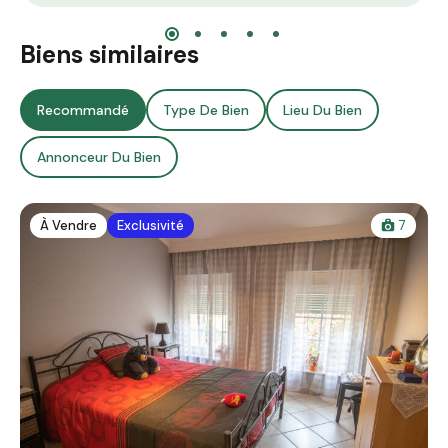
Biens similaires
Recommandé
Type De Bien
Lieu Du Bien
Annonceur Du Bien
À Vendre
Exclusivité
7