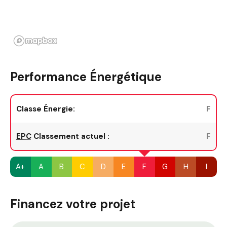
Performance Énergétique
Classe Énergie:
F
EPC
Classement actuel :
F
A+
A
B
C
D
E
F
G
H
I
Financez votre projet