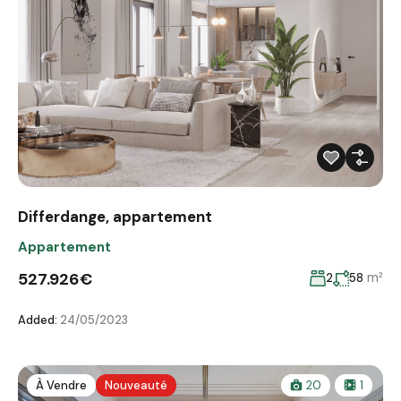
Differdange, appartement
Appartement
527.926€
m²
2
58
Added:
24/05/2023
À Vendre
Nouveauté
20
1