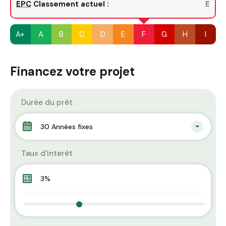
EPC
Classement actuel :
E
A+
A
B
C
D
E
F
G
H
I
Financez votre projet
Durée du prêt
30 Années fixes
Taux d'interêt