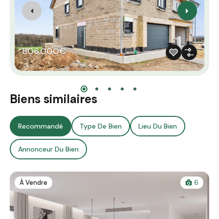
806.000€
Biens similaires
Recommandé
Type De Bien
Lieu Du Bien
Annonceur Du Bien
À Vendre
6