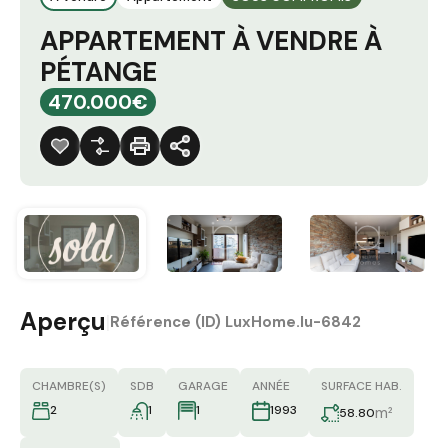
APPARTEMENT À VENDRE À
PÉTANGE
470.000€
Aperçu
|
Référence (ID)
LuxHome.lu-6842
CHAMBRE(S)
SDB
GARAGE
ANNÉE
SURFACE HAB.
2
1
1
1993
m²
58.80