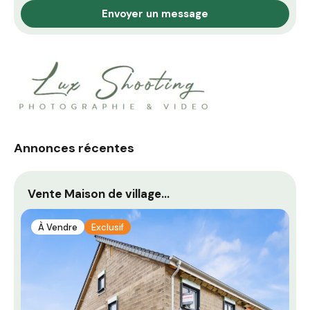
Envoyer un message
Annonces récentes
Vente Maison de village…
C
À Vendre
Exclusif