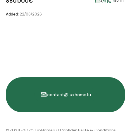
880.000€
m²
3
1
95
Added:
22/06/2026
contact@luxhome.lu
©2024-2025 LuxHome.lu |
Confidentialité & Conditions