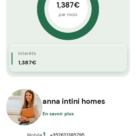
1,387€
par mois
Interêts
1,387€
anna intini homes
En savoir plus
Mobile
+352621385795