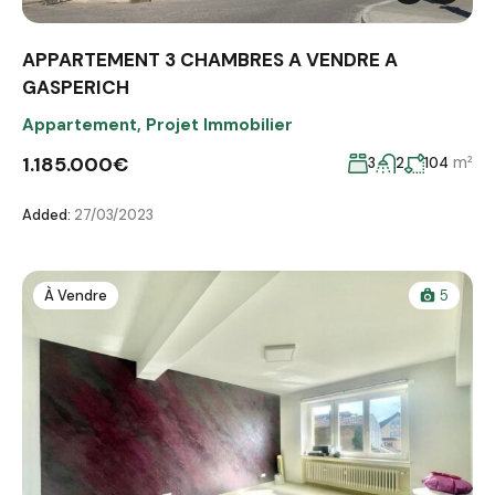
APPARTEMENT 3 CHAMBRES A VENDRE A
GASPERICH
Appartement
,
Projet Immobilier
1.185.000€
m²
3
2
104
Added:
27/03/2023
À Vendre
5