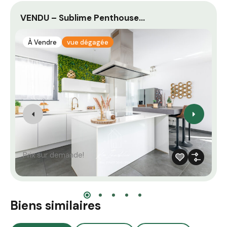
VENDU – Sublime Penthouse…
M
À Vendre
vue dégagée
Prix sur demande!
Biens similaires