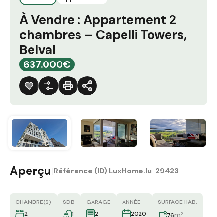
À Vendre : Appartement 2
chambres – Capelli Towers,
Belval
637.000€
Aperçu
|
Référence (ID)
LuxHome.lu-29423
CHAMBRE(S)
SDB
GARAGE
ANNÉE
SURFACE HAB.
2
1
2
2020
m²
76