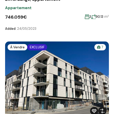
Appartement
746.059€
m²
3
90.13
Added:
24/05/2023
À Vendre
EXCLUSIF
7