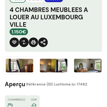
4 CHAMBRES MEUBLEES A
LOUER AU LUXEMBOURG
VILLE
1.150€
Aperçu
|
Référence (ID)
LuxHome.lu-17482
CHAMBRE(S)
SDB
1
1