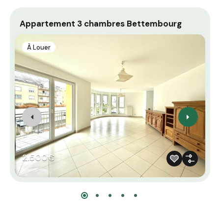
Appartement 3 chambres Bettembourg
P
À Louer
2.500€