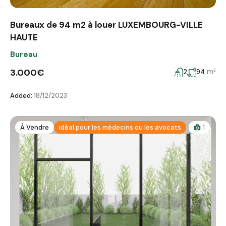
Bureaux de 94 m2 à louer LUXEMBOURG-VILLE
HAUTE
Bureau
3.000€
m²
2
94
Added:
18/12/2023
À Vendre
idéal pour les médecins ou les avocats
1