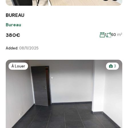
BUREAU
Bureau
380€
m²
1
60
Added:
08/11/2025
À Louer
3