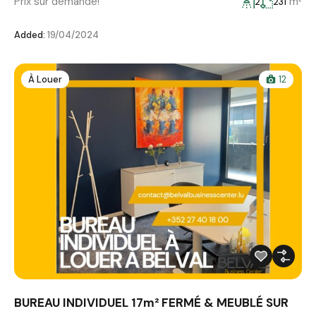
Prix sur demande!
m²
2
231
Added:
19/04/2024
À Louer
12
BUREAU INDIVIDUEL 17m² FERMÉ & MEUBLÉ SUR