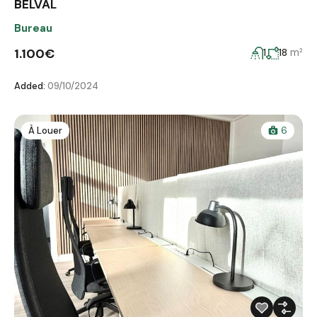
BELVAL
Bureau
1.100€
m²
1
18
Added:
09/10/2024
À Louer
6