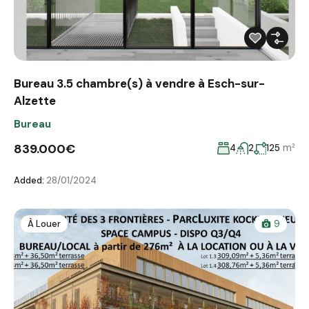
Bureau 3.5 chambre(s) à vendre à Esch-sur-
Alzette
Bureau
839.000€
m²
4
2
125
Added:
28/01/2024
À Louer
9