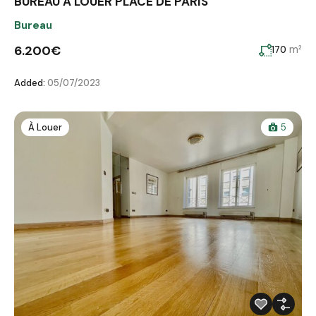
BUREAU A LOUER PLACE DE PARIS
Bureau
6.200€
m²
170
Added:
05/07/2023
À Louer
5