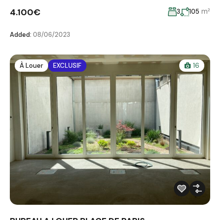
4.100€
m²
3
105
Added:
08/06/2023
À Louer
EXCLUSIF
16