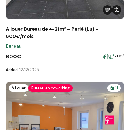
A louer Bureau de +-21m² – Perlé (Lu) –
600€/mois
Bureau
600€
m²
1
21
Added:
12/12/2025
À Louer
Bureau en coworking
11