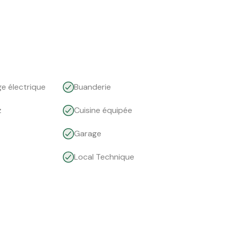
e électrique
Buanderie
z
Cuisine équipée
Garage
Local Technique