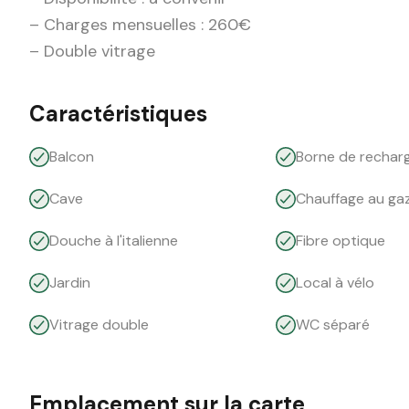
– Charges mensuelles : 260€
– Double vitrage
Caractéristiques
Balcon
Borne de recharg
Cave
Chauffage au ga
Douche à l'italienne
Fibre optique
Jardin
Local à vélo
Vitrage double
WC séparé
Emplacement sur la carte