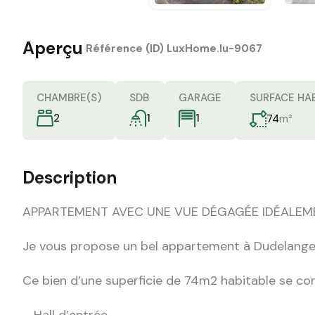
Aperçu
|
Référence (ID)
LuxHome.lu-9067
CHAMBRE(S)
SDB
GARAGE
SURFACE HAB
2
1
m²
1
74
Description
APPARTEMENT AVEC UNE VUE DÉGAGÉE IDÉALEM
Je vous propose un bel appartement à Dudelang
Ce bien d’une superficie de 74m2 habitable se c
– Hall d’entrée