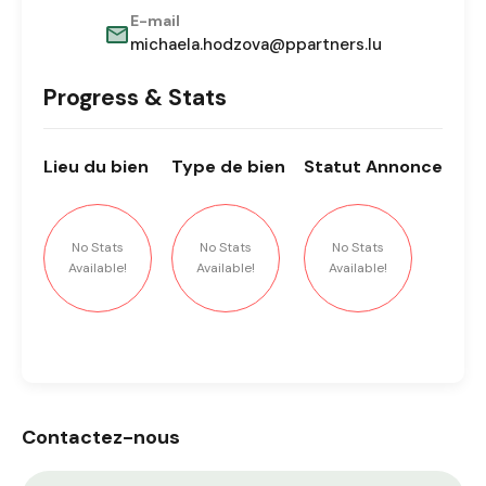
E-mail
michaela.hodzova@ppartners.lu
Progress & Stats
Lieu
du bien
Type
de bien
Statut
Annonce
No Stats
No Stats
No Stats
Available!
Available!
Available!
Contactez-nous