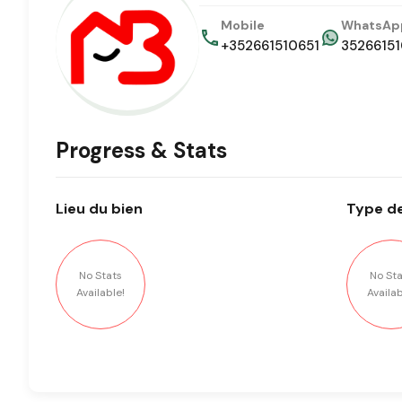
Mobile
WhatsAp
+352661510651
35266151
Progress & Stats
Lieu
du bien
Type
de
No Stats
No Sta
Available!
Availab