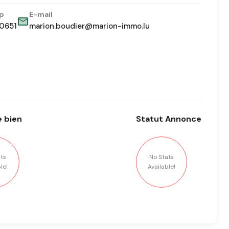
p
E-mail
0651
marion.boudier@marion-immo.lu
 bien
Statut
Annonce
ts
No Stats
le!
Available!