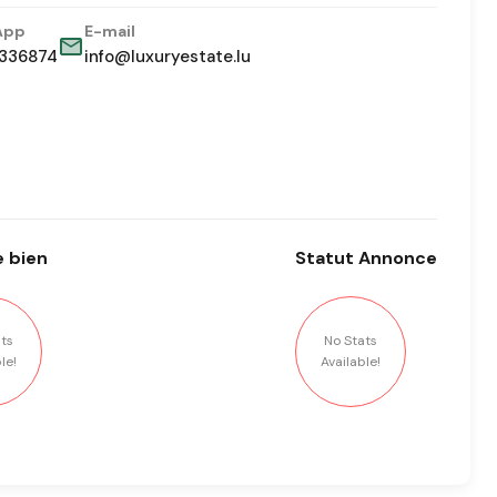
App
E-mail
336874
info@luxuryestate.lu
 bien
Statut
Annonce
ts
No Stats
le!
Available!