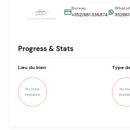
Bureau
Whats
+352/661.336.874
352661
Progress & Stats
Lieu
du bien
Type
de
No Stats
No Sta
Available!
Availab