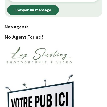
Envoyer un message
Nos agents
No Agent Found!