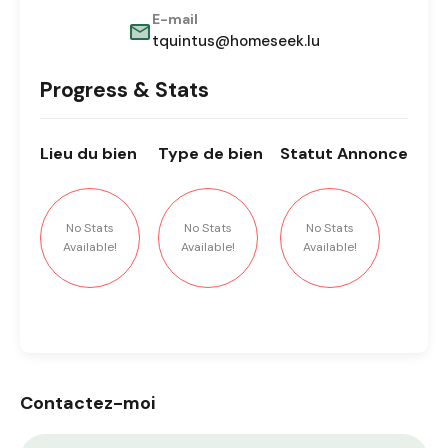
E-mail
tquintus@homeseek.lu
Progress & Stats
Lieu
du bien
Type
de bien
Statut
Annonce
No Stats
No Stats
No Stats
Available!
Available!
Available!
Contactez-moi