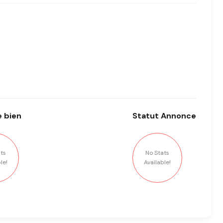
 bien
Statut
Annonce
ts
No Stats
le!
Available!