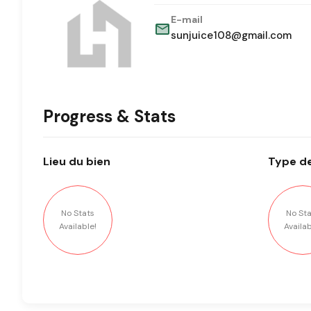
E-mail
sunjuice108@gmail.com
Progress & Stats
Lieu
du bien
Type
de
No Stats
No Sta
Available!
Availab