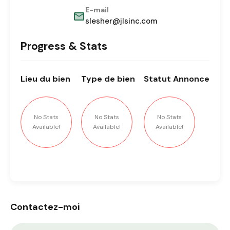
E-mail
slesher@jlsinc.com
Progress & Stats
Lieu
du bien
Type
de bien
Statut
Annonce
No Stats
No Stats
No Stats
Available!
Available!
Available!
Contactez-moi