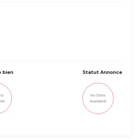
 bien
Statut
Annonce
ts
No Stats
le!
Available!