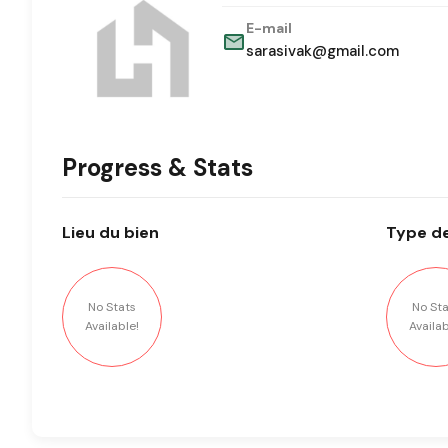
E-mail
sarasivak@gmail.com
Progress & Stats
Lieu
du bien
Type
de
No Stats
No Sta
Available!
Availab