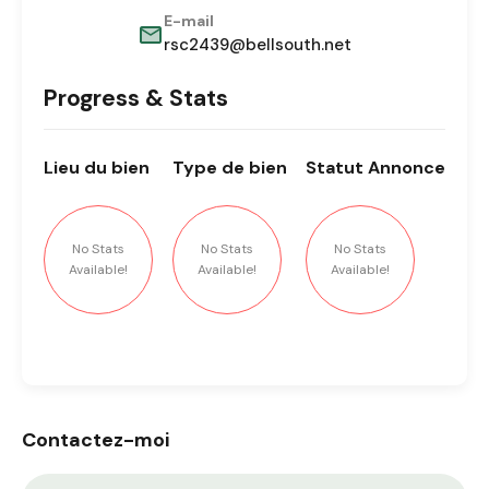
E-mail
rsc2439@bellsouth.net
Progress & Stats
Lieu
du bien
Type
de bien
Statut
Annonce
No Stats
No Stats
No Stats
Available!
Available!
Available!
Contactez-moi