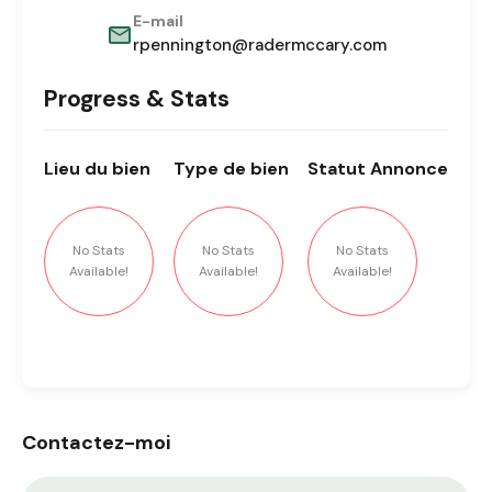
E-mail
rpennington@radermccary.com
Progress & Stats
Lieu
du bien
Type
de bien
Statut
Annonce
No Stats
No Stats
No Stats
Available!
Available!
Available!
Contactez-moi