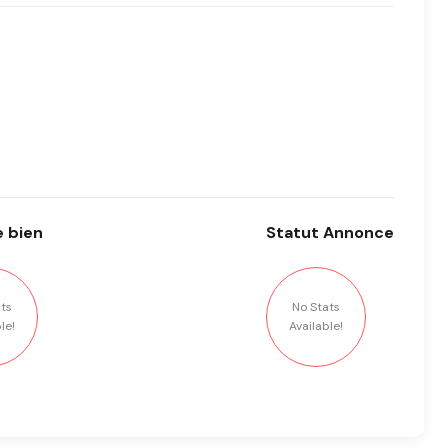
 bien
Statut
Annonce
ts
No Stats
le!
Available!