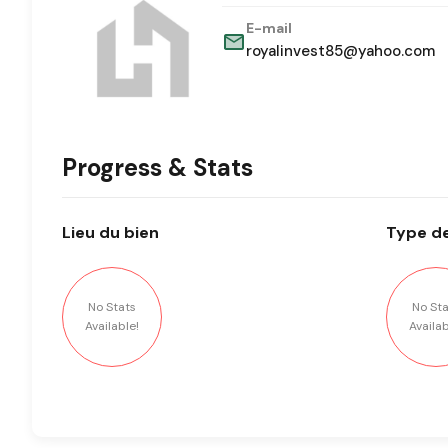
E-mail
royalinvest85@yahoo.com
Progress & Stats
Lieu
du bien
Type
de
No Stats
No Sta
Available!
Availab