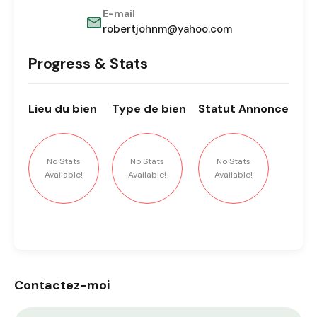
E-mail
robertjohnm@yahoo.com
Progress & Stats
Lieu
du bien
Type
de bien
Statut
Annonce
No Stats
No Stats
No Stats
Available!
Available!
Available!
Contactez-moi