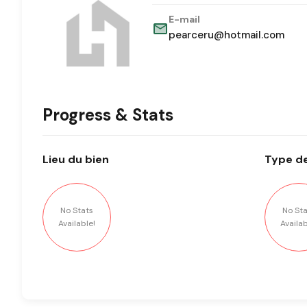
E-mail
pearceru@hotmail.com
Progress & Stats
Lieu
du bien
Type
de
No Stats
No Sta
Available!
Availab