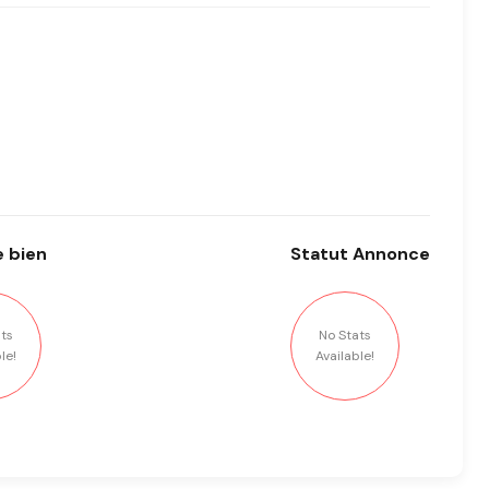
 bien
Statut
Annonce
ts
No Stats
le!
Available!