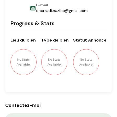
E-mail
cherradi.naziha@gmail.com
Progress & Stats
Lieu
du bien
Type
de bien
Statut
Annonce
No Stats
No Stats
No Stats
Available!
Available!
Available!
Contactez-moi