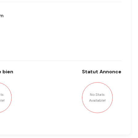
om
 bien
Statut
Annonce
ts
No Stats
le!
Available!