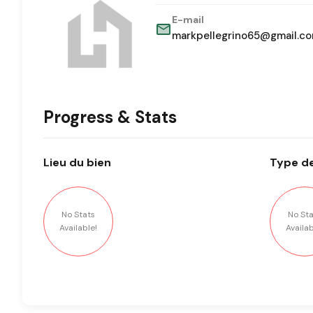
E-mail
markpellegrino65@gmail.c
Progress & Stats
Lieu
du bien
Type
de
No Stats
No Sta
Available!
Availab