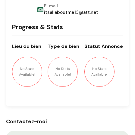
E-mail
itsallaboutme13@att.net
Progress & Stats
Lieu
du bien
Type
de bien
Statut
Annonce
No Stats
No Stats
No Stats
Available!
Available!
Available!
Contactez-moi