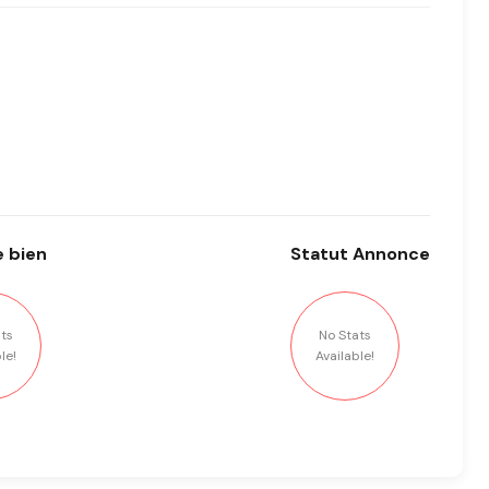
 bien
Statut
Annonce
ts
No Stats
le!
Available!