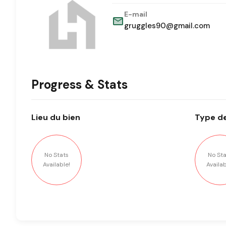
E-mail
gruggles90@gmail.com
Progress & Stats
Lieu
du bien
Type
de
No Stats
No Sta
Available!
Availab