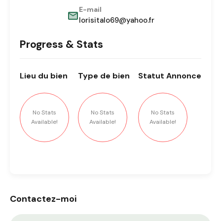
E-mail
lorisitalo69@yahoo.fr
Progress & Stats
Lieu
du bien
Type
de bien
Statut
Annonce
No Stats
No Stats
No Stats
Available!
Available!
Available!
Contactez-moi