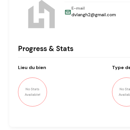
E-mail
dvlangh2@gmail.com
Progress & Stats
Lieu
du bien
Type
de
No Stats
No Sta
Available!
Availab