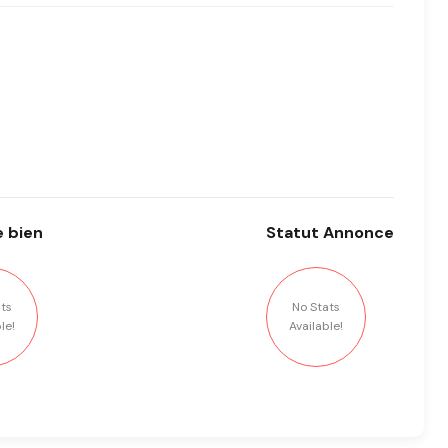
 bien
Statut
Annonce
ts
No Stats
le!
Available!