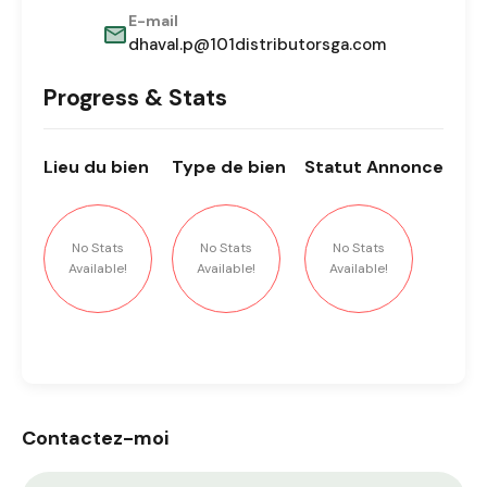
E-mail
dhaval.p@101distributorsga.com
Progress & Stats
Lieu
du bien
Type
de bien
Statut
Annonce
No Stats
No Stats
No Stats
Available!
Available!
Available!
Contactez-moi