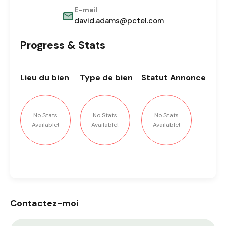
E-mail
david.adams@pctel.com
Progress & Stats
Lieu
du bien
Type
de bien
Statut
Annonce
No Stats
No Stats
No Stats
Available!
Available!
Available!
Contactez-moi