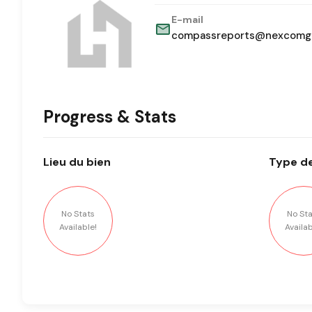
E-mail
compassreports@nexcomg
Progress & Stats
Lieu
du bien
Type
de
No Stats
No Sta
Available!
Availab