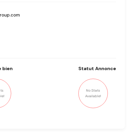
roup.com
 bien
Statut
Annonce
ts
No Stats
le!
Available!