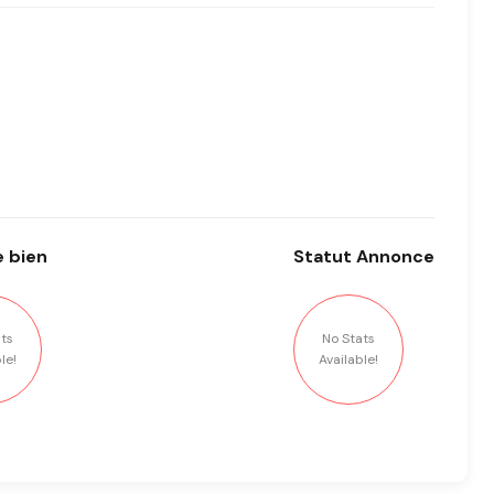
 bien
Statut
Annonce
ts
No Stats
le!
Available!