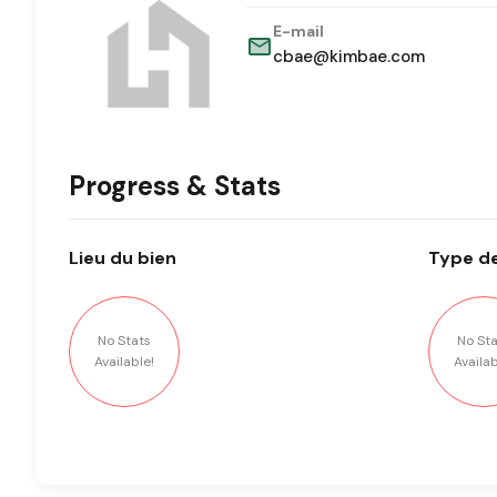
E-mail
cbae@kimbae.com
Progress & Stats
Lieu
du bien
Type
de
No Stats
No Sta
Available!
Availab