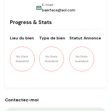
E-mail
baerface@aol.com
Progress & Stats
Lieu
du bien
Type
de bien
Statut
Annonce
No Stats
No Stats
No Stats
Available!
Available!
Available!
Contactez-moi