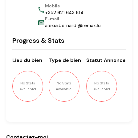
Mobile
+352 621 643 614
E-mail
alexia.bernardi@remax.lu
Progress & Stats
Lieu
du bien
Type
de bien
Statut
Annonce
No Stats
No Stats
No Stats
Available!
Available!
Available!
Contactez-moi