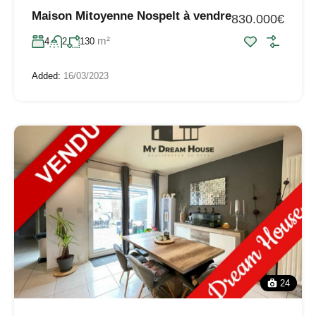
Maison Mitoyenne Nospelt à vendre
830.000€
m²
4
2
130
Added:
16/03/2023
24