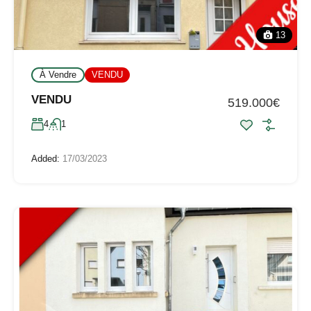
13
À Vendre
VENDU
VENDU
519.000€
4
1
Added:
17/03/2023