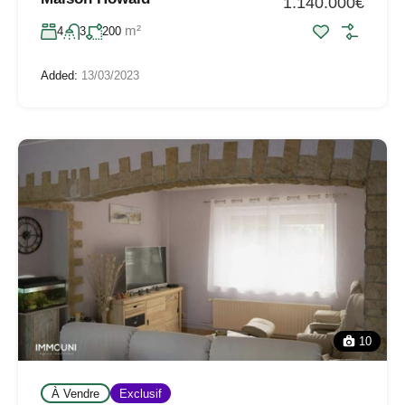
1.140.000€
m²
4
3
200
Added:
13/03/2023
10
À Vendre
Exclusif