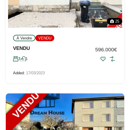
25
À Vendre
VENDU
VENDU
596.000€
3
1
Added:
17/03/2023