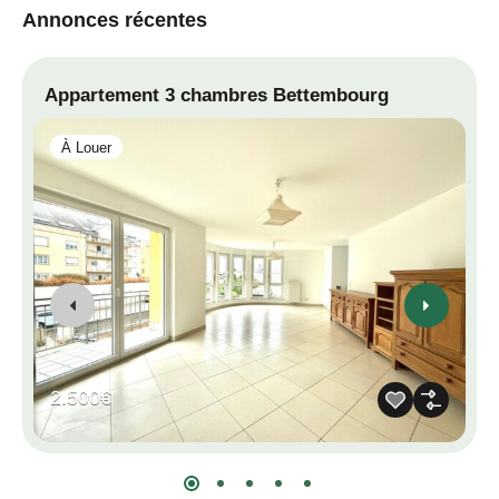
Annonces récentes
Appartement 3 chambres Bettembourg
P
À Louer
2.500€