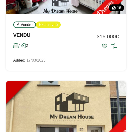
16
À Vendre
Exclusivité
VENDU
315.000€
4
2
Added:
17/03/2023