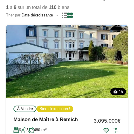
1
à
9
sur un total de
110
biens
Trier par:
Date décroissante
15
À Vendre
Bien d'exception !
Maison de Maître à Remich
3.095.000€
m²
6
3
480