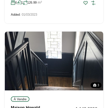
m²
6
1
126.99
Added:
01/03/2023
3
À Vendre
Maison Howald