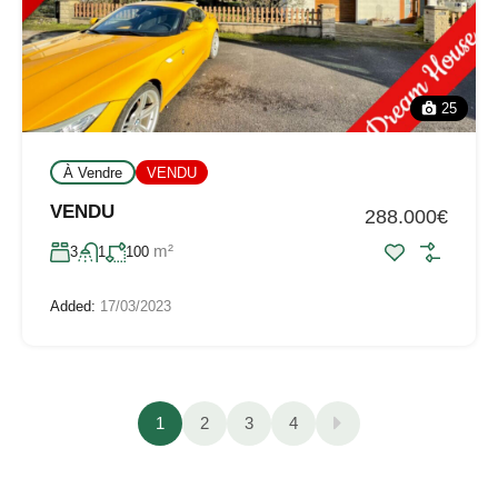
25
À Vendre
VENDU
VENDU
288.000€
m²
3
1
100
Added:
17/03/2023
1
2
3
4